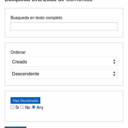
Busqueda en texto completo
Ordenar
Has thumbnails
Si
No
Any