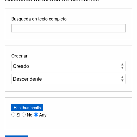
Busqueda en texto completo
Ordenar
Has thumbnails
Si
No
Any