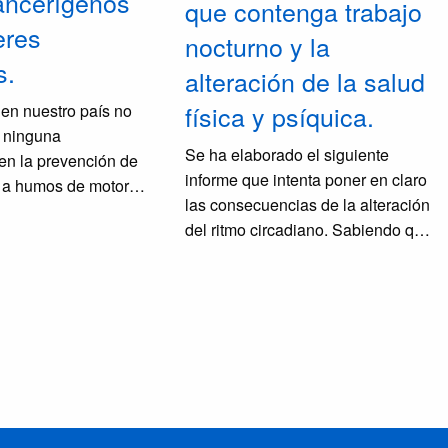
ancerígenos
que contenga trabajo
eres
nocturno y la
s.
alteración de la salud
física y psíquica.
 en nuestro país no
 ninguna
Se ha elaborado el siguiente
en la prevención de
informe que intenta poner en claro
n a humos de motores
las consecuencias de la alteración
e no se los ha
del ritmo circadiano. Sabiendo que
como cancerígenos
el cáncer es la primera causa de
umano. Se trata de un
muerte en el mundo según datos
esgo presente en
de la OIT, según nuestras
narios (laborales y
estimaciones en nuestro país más
Es necesario y
de 2000 trabajadores mueren por
venir
año por cáncer de origen laboral.
nte.
Para nosotros el trabajo no es una
mercancía, es la forma en que