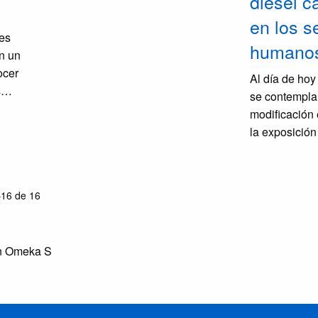
diésel c
ocasiones, el agravamiento de
algunas patologías previas en
en los s
ciertas personas expuestas, como
res
humano
sinusitis y algunos tipos de
n un
eczemas.
ocer
Al día de hoy
s
se contempla
ón
modificación 
las
la exposició
ve e
diesel, ya qu
e una
clasificado 
e la
para el ser h
16 de 16
s de
agente de ri
os
variados esce
cotidianos). 
en Omeka S
urgente inter
preventivame