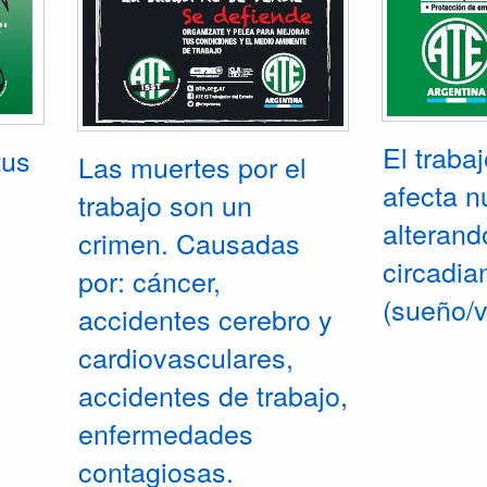
producirán n
o,
muertes por 
de
Indignante es
n
gobiernos par
necesarios pa
tores
consecuencia
El traba
tus
do a
Las muertes por el
amianto o as
 del
afecta n
trabajo son un
ción a
alterand
crimen. Causadas
es.
circadia
por: cáncer,
(sueño/vi
accidentes cerebro y
cardiovasculares,
accidentes de trabajo,
enfermedades
contagiosas.