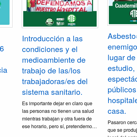
Asbesto
Introducción a las
enemigo 
6
condiciones y el
lugar de
medioambiente de
estudio,
cia
trabajo de las/los
espectá
trabajadoras/es del
públicos
sistema sanitario.
hospital
Es importante dejar en claro que
casa.
las personas no tienen una salud
mientras trabajan y otra fuera de
Pasaron cerc
ese horario, pero sí, pretendemos
que se produj
analizar desde nuestro sindicato