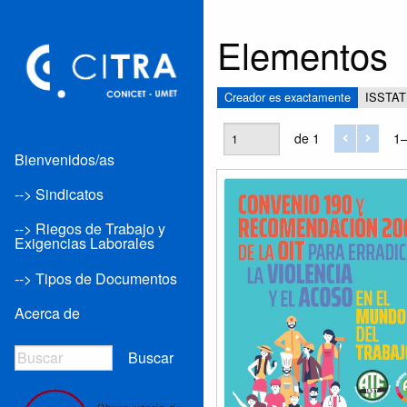
Elementos
Creador es exactamente
ISSTA
de 1
1–
Bienvenidos/as
--> Sindicatos
--> Riegos de Trabajo y
Exigencias Laborales
--> Tipos de Documentos
Acerca de
Buscar