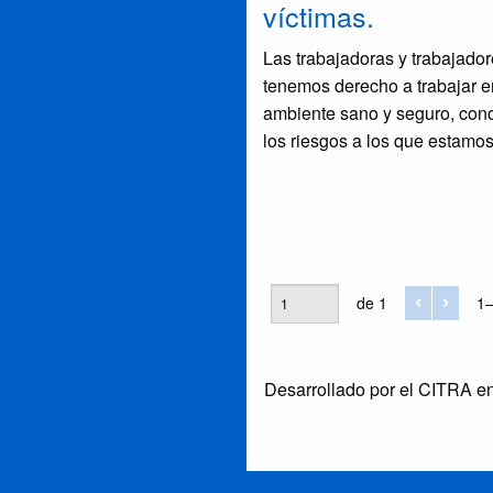
víctimas.
Las trabajadoras y trabajado
tenemos derecho a trabajar e
ambiente sano y seguro, con
los riesgos a los que estamo
expuestos, recibir capacitaci
sobre prevención, suspender 
tareas en caso de riesgo gra
inminente, tener cobertura d
ART y tener información sobr
de 1
1–
misma, conocer los resultado
los exámenes médicos que n
realicen, entre otros.
Desarrollado por el CITRA 