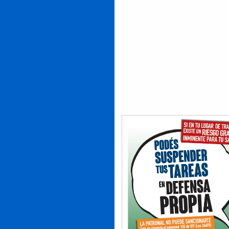
brechas de acceso, de ingres
permanencia, modelos de
liderazgo masculinizados, fo
de organizar el trabajo soste
en estereotipos de género,
sectores masculinizados y ot
feminizados, diferencias en
ingresos, en los grados de
formalidad, en la distribución
tiempos de trabajo remunera
no remunerado, etc., todos
aspectos que a partir del enf
integral y con perspectiva de
género que trae el Convenio,
deberán ser abordados como
factores de riesgo y aspectos
transformar. El Convenio pon
énfasis en incluir dentro de l