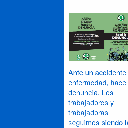
Ante un accidente
enfermedad, hace 
denuncia. Los
trabajadores y
trabajadoras
seguimos siendo l