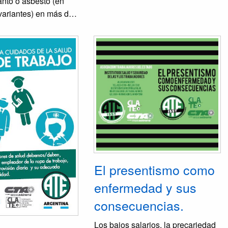
anto o asbesto (en
 variantes) en más de
bien fue a principios
 cuando aparecieron
indicios claros de
cidos por
MIENTO POR
bien no se han
anes de detección y
e contaminante, mucho
 avanzado en
 seguimiento médico
ellos que hemos
El presentismo como
stos al asbesto en
 las formas en que se
enfermedad y sus
 problema que se
consecuencias.
 lo legal, ya que en
sólo se reconocen las
Los bajos salarios, la precariedad