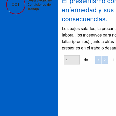
El presentismo c
enfermedad y sus
consecuencias.
Los bajos salarios, la precar
laboral, los incentivos para n
faltar (premios), junto a otras
presiones en el trabajo desar
dos fenómenos centrales que
de 1
1–
afectan a la salud de las y los
trabajadores. El “presentismo
stress que suele derivar en o
manifestaciones como depres
enfermedades de origen somá
como por ejemplo los desor
digestivos o lumbalgias, entr
otras muchas. El término
“presentismo” deriva del térm