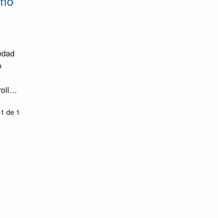
omo
iedad
o
rollan
1 de 1
”y el
tras
ión y
tico,
denes
e
ino