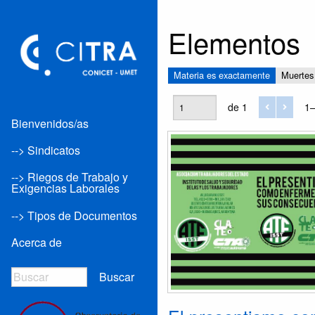
Elementos
Materia es exactamente
Muertes
de 1
1–
Bienvenidos/as
--> Sindicatos
--> Riegos de Trabajo y
Exigencias Laborales
--> Tipos de Documentos
Acerca de
Buscar