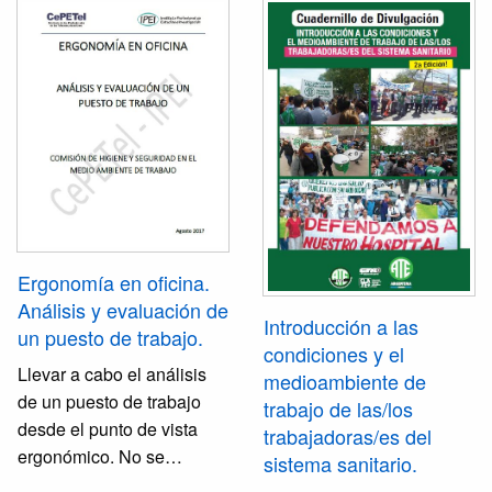
de otros agentes físicos,
práctica y discusión
químicos, biológicos,
gremial. Así, a lo largo de
ergonométricos ni
2012 se ha llevado
psicosociales. El caso
adelante un curso de
bajo estudio corresponde
formación sindical
a un taller de tornería
compuesto por tres
perteneciente a una pyme
temáticas: historia del
del rubro metalúrgico.
movimiento obrero,
Tampoco se hará
regulación de la acción
evaluación alguna en
colectiva y proceso de
cuanto a incendio ni
trabajo. Esta selección se
Ergonomía en oficina.
evacuación. El caso que
basa en la necesidad de
Análisis y evaluación de
Introducción a las
nos ocupa será el análisis
una formación para la
un puesto de trabajo.
condiciones y el
de riesgo mecánico del
acción pero también para
Llevar a cabo el análisis
medioambiente de
puesto de obrero auxiliar.
el análisis estratégico en
de un puesto de trabajo
trabajo de las/los
un contexto de constantes
desde el punto de vista
trabajadoras/es del
cambios tecnológicos y
ergonómico. No se
sistema sanitario.
organizativos. En un
considerará el estudio de