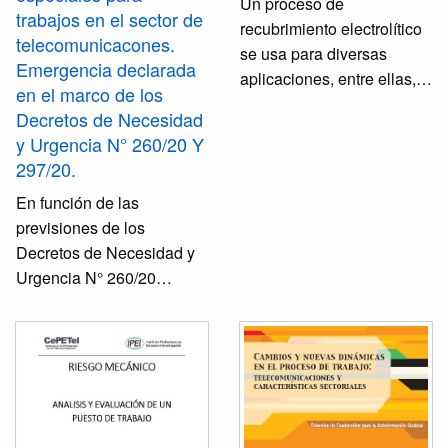
Un proceso de
trabajos en el sector de
recubrimiento electrolítico
telecomunicacones.
se usa para diversas
Emergencia declarada
aplicaciones, entre ellas,
en el marco de los
retardar el efecto corrosivo
Decretos de Necesidad
que produce el deterioro
y Urgencia N° 260/20 Y
de una superficie, pues
297/20.
evitarlo es imposible.
En función de las
También, el cromado se
previsiones de los
realiza con el fin de
Decretos de Necesidad y
otorgarle una buena
Urgencia N° 260/20
presentación o de
(DECNU-2020-269-APN-
acabado decorativo al
PTE) y N° 297/2020
material tratado, u
(DECNU-2020-297-APN-
otorgarle mayor dureza y
PTE) y las particularidades
exigente acabado liso con
del rubro, se estima
brillo al espejo y con alta
pertinente la emisión de
precisión.