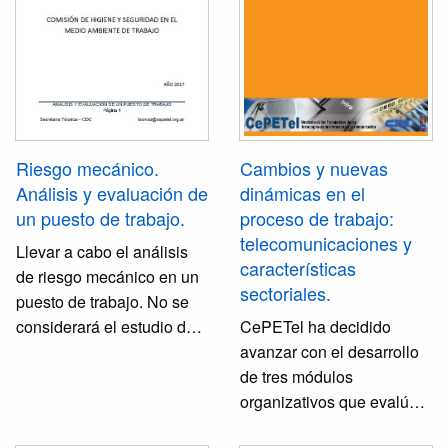
recomendaciones
específicas para los
trabajadores del sector de
las telecomunicaciones. El
presente documento
complementa las
recomendaciones
Riesgo mecánico.
Cambios y nuevas
generales indicadas en el
Análisis y evaluación de
dinámicas en el
Documento SRT SARS-
un puesto de trabajo.
proceso de trabajo:
CoV-2 RE-
telecomunicaciones y
Llevar a cabo el análisis
COMENDACIONES Y
características
de riesgo mecánico en un
MEDIDAS DE
sectoriales.
puesto de trabajo. No se
PREVENCIÓN EN
considerará el estudio de
CePETel ha decidido
ÁMBITOS LABORALES
otro tipo de riesgos, ni
avanzar con el desarrollo
(Protocolo y Afiche
siquiera los riesgos por la
de tres módulos
informativo), aprobado
presencia en el
organizativos que evalúa
mediante la Resolución
medioambiente de trabajo
son indispensables para la
S.R.T. N° 29/2020.