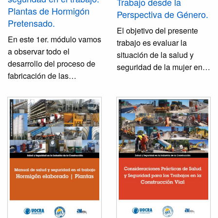
Trabajo desde la
Plantas de Hormigón
Perspectiva de Género.
Pretensado.
El objetivo del presente
En este 1er. módulo vamos
trabajo es evaluar la
a observar todo el
situación de la salud y
desarrollo del proceso de
seguridad de la mujer en
fabricación de las
el ámbito laboral,
diferentes piezas en
particularmente en la
hormigón pretensado.
actividad de la
Asimismo, la utilización de
construcción. En este
las piezas en la industria
sentido, se analizan las
de la construcción,
diferentes dimensiones
destacando las ventajas
sociales, laborales y
de su uso para solucionar
culturales que abarca el
diferentes situaciones
concepto de género, con
constructivas particulares.
cual se legitima a través
También veremos una
del encuadre normativo a
evaluación del impacto en
nivel nacional e