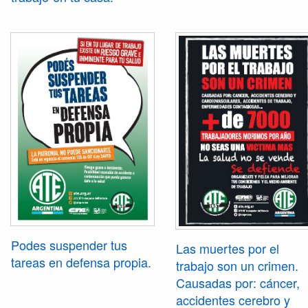
Europa Occidental (ya que
su utilización fue similar en
nuestro país), cálculos que
nos parecen aterradores y
que hablamos que en los
próximos quince años se
producirán no menos de
50.000 muertes por
contaminación. Indignante
la inacción de los gobierno
para efectuar los planes
necesarios para minimizar
las consecuencias del uso
del amianto o asbesto.
Podes suspender tus
Las muertes por el
tareas en defensa propia.
trabajo son un crimen.
Causadas por: cáncer,
accidentes cerebro y