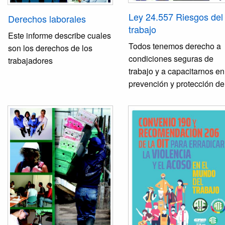
Ley 24.557 Riesgos del
Derechos laborales
trabajo
Este informe describe cuales
Todos tenemos derecho a
son los derechos de los
condiciones seguras de
trabajadores
trabajo y a capacitarnos en
prevención y protección de
accidentes. Es una
publicación del Centro de
Estudios y Formación
Sindical (CEFS) con la
colaboración del
Departamento de Salud
Laboral y Medio Ambiente
Trabajo de la CTA. Proyecto:
"Fomento de la
sindicalización en
trabajadores jóvenes en el