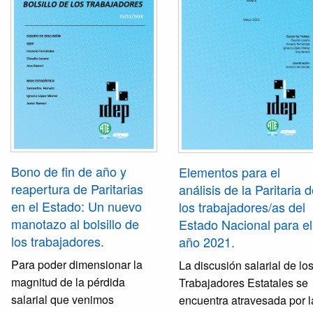
nuestras estimaciones en
colectiva, por lo tanto
nuestro país más de 2000
nuestros delegados,
trabajadores mueren por a
delegadas y representantes
por cáncer de origen labora
sindicales tienen un papel
Para nosotros el trabajo no
importante para visualizar,
es una mercancía, es la
organizar la demanda y las
forma en que construimos
acciones a seguir.
nuestra identidad social, e
la posibilidad de realizació
de transformarnos a nosotr
Bono de fin de año y
Elementos para el
mismos, el empleo tiene q
reapertura de Paritarias
análisis de la Paritaria 
brindar la posibilidad de viv
en el Estado: Un nuevo
los trabajadores/as del
dignamente.
manotazo al bolsillo de
Estado Nacional para el
Autogobernarnos en
los trabajadores.
año 2021.
nuestros lugares de trabaj
Para poder dimensionar la
es la única manera de
La discusión salarial de lo
magnitud de la pérdida
conseguirlo.
Trabajadores Estatales se
salarial que venimos
encuentra atravesada por l