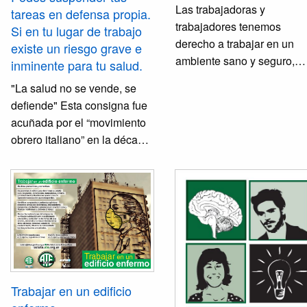
Las trabajadoras y
tareas en defensa propia.
trabajadores tenemos
Si en tu lugar de trabajo
derecho a trabajar en un
existe un riesgo grave e
ambiente sano y seguro,
inminente para tu salud.
conocer los riesgos a los 
"La salud no se vende, se
estamos expuestos, recibir
defiende" Esta consigna fue
capacitación sobre
acuñada por el “movimiento
prevención, suspender las
obrero italiano” en la década
tareas en caso de riesgo
de 1960, una experiencia de
grave e inminente, tener
la clase trabajadora que
cobertura de una ART y
logró sitematizar un método,
tener información sobre la
el "Mapa de riegos" con el
misma, conocer los
objetivo de visualizar y
resultados de los exámene
enfrentar aquellas
médicos que nos realicen,
condiciones y medio
entre otros.
ambiente de trabajo
Trabajar en un edificio
riesgosas y enfermantes, que