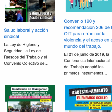
sector industrial argentino"
FETIA-CTA/Fundación Paz
Solidaridad de Navarra.
Convenio 190 y
recomendación 206 de 
Salud laboral y acción
OIT para erradicar la
sindical
violencia y el acoso en 
La Ley de Higiene y
mundo del trabajo.
Seguridad, la Ley de
El 21 de junio de 2019, la
Riesgos del Trabajo y el
Conferencia Internacional
Convenio Colectivo de
del Trabajo adoptó los
Trabajo de cada actividad
primeros instrumentos
son las normas que regulan
jurídicos internacionales, 
la salud laboral en la
el fin de prevenir y eliminar
actualidad.
violencia y el acoso en el
mundo del trabajo: el
CONVENIO 190 y la
RECOMENDACIÓN 206. En