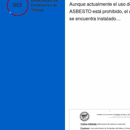
Aunque actualmente el uso d
ASBESTO está prohibido, el
se encuentra instalado
permanecerá aún muchos añ
debe ser reemplazados. Es
necesario conocer dónde est
cuándo, cómo removerlo y c
protegerse para prevenir
problemas de salud.