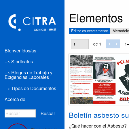
Elementos
Editor es exactamente
Metrodel
de 1
1–
Bienvenidos/as
--> Sindicatos
--> Riegos de Trabajo y
Exigencias Laborales
--> Tipos de Documentos
Acerca de
Boletín asbesto s
Buscar
¿Qué hacer con el Asbesto?