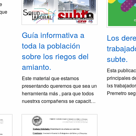
e
 que
os y
Guía informativa a
Los dere
á,
toda la población
trabajad
ómo
sobre los riegos del
subte.
amianto.
Esta publicac
principales d
Este material que estamos
lxs trabajado
presentando queremos que sea un
Premetro segú
herramienta más , para que todos
vigente, en pa
nuestrxs compañerxs se capaciten
Contrato de T
para reclamar un lugar seguro,
Colectivo de 
donde no se enferme, donde
notoriamente
podamos realizar nuestra actividad
acción sindica
laboral sin que esto a largo plazo