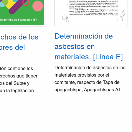
Determinación de
chos de los
asbestos en
ores del
materiales. [Línea E]
Determinación de asbestos en los
ión contiene los
materiales provistos por el
erechos que tienen
comitente, respecto de Tapa de
rxs del Subte y
apagachispa, Apagachispas AT,
n la legislación
Apagachispas Flota GEE (Flota
rticular, la Ley de
GEE Línea E-; Ferodo Escalera
rabajo y el Convenio
Mecanica FL y Fibrocemento
Trabajo 384/99 E,
Techo Vestuario del Premetro.
 mejorado por la
Mediante dichas muestras se
l fruto de la cual se