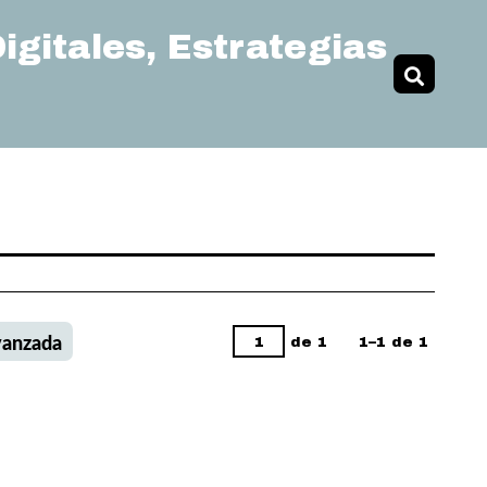
igitales, Estrategias
de 1
1–1 de 1
vanzada