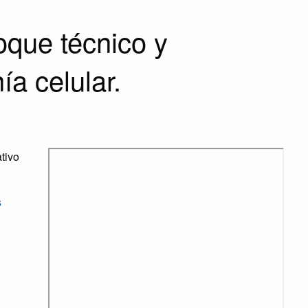
oque técnico y
ía celular.
tivo
s