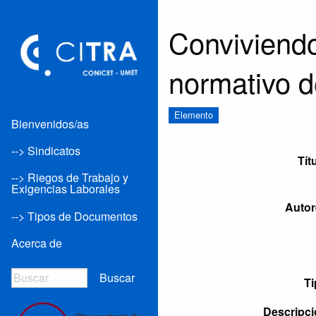
Conviviendo
normativo de
Elemento
Bienvenidos/as
--> Sindicatos
Tít
--> Riegos de Trabajo y
Exigencias Laborales
Autor
--> Tipos de Documentos
Acerca de
Buscar
Ti
Descripci