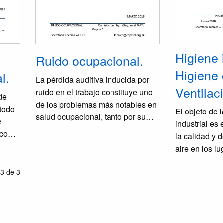
Higiene i
Ruido ocupacional.
Higiene 
l.
La pérdida auditiva inducida por
Ventilac
ruido en el trabajo constituye uno
de
de los problemas más notables en
 todo
El objeto de l
salud ocupacional, tanto por su
e
industrial es
gran incidencia como por su
 con
la calidad y 
irreversibilidad. El ruido es uno de
ntra
aire en los l
los más comunes riesgos en el
edan
condiciones 
trabajo, los trabajadores que están
3 de 3
protección de
expuestos a niveles de ruido
ón a
trabajadores.
elevados pueden sufrir daño en su
Complementar
capacidad auditiva, además de
lir
al bienestar f
otros diversos efectos extra-