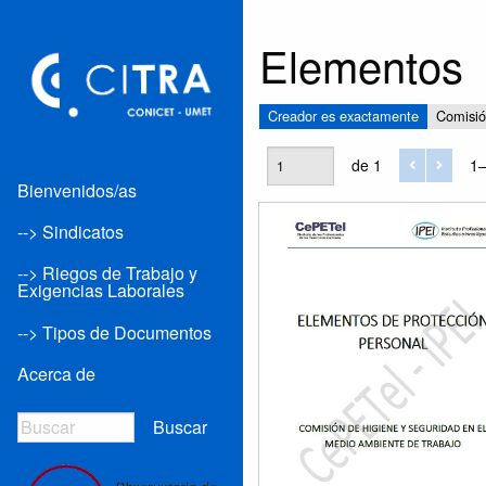
Elementos
Creador es exactamente
Comisió
de 1
1–
Bienvenidos/as
--> Sindicatos
--> Riegos de Trabajo y
Exigencias Laborales
--> Tipos de Documentos
Acerca de
Buscar