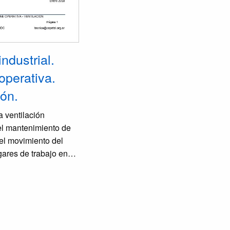
ndustrial.
operativa.
ión.
a ventilación
 el mantenimiento de
del movimiento del
ugares de trabajo en
convenientes para la
 la salud de los
iamente contribuye
ísico y a la mejora del