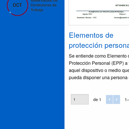
Elementos de
protección persona
Se entiende como Elemento 
Protección Personal (EPP) a
aquel dispositivo o medio qu
pueda disponer una persona
el objeto de que la proteja co
uno o varios riesgos que pu
amenazar su salud, tanto en
de 1
1–
accidentes como en prevenci
contraer alguna enfermedad. Por
otro lado, es mandatorio cump
las exigencias esenciales de