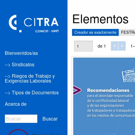
Elementos
Creador es exactamente
FESTR
de 1
1–
Bienvenidos/as
--> Sindicatos
--> Riegos de Trabajo y
Exigencias Laborales
--> Tipos de Documentos
Acerca de
Buscar