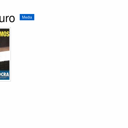
uro
Media