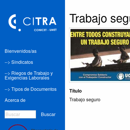
Trabajo seg
Bienvenidos/as
--> Sindicatos
--> Riegos de Trabajo y
Exigencias Laborales
--> Tipos de Documentos
Título
Trabajo seguro
Acerca de
Buscar